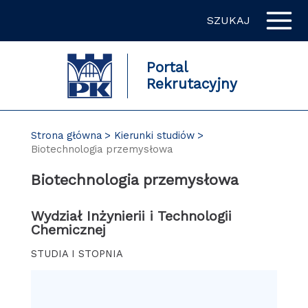
Przejdź
SZUKAJ
do
zawartości
strony
Portal
Rekrutacyjny
Strona główna
Kierunki studiów
Biotechnologia przemysłowa
Biotechnologia przemysłowa
Wydział Inżynierii i Technologii
Chemicznej
STUDIA I STOPNIA