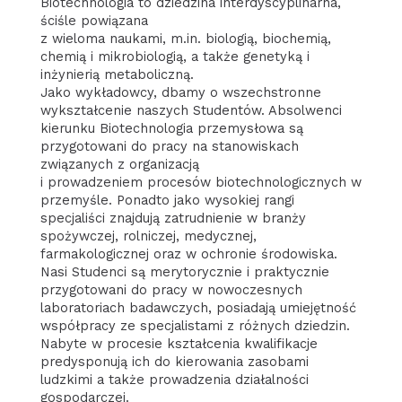
Biotechnologia to dziedzina interdyscyplinarna,
ściśle powiązana
z wieloma naukami, m.in. biologią, biochemią,
chemią i mikrobiologią, a także genetyką i
inżynierią metaboliczną.
Jako wykładowcy, dbamy o wszechstronne
wykształcenie naszych Studentów. Absolwenci
kierunku Biotechnologia przemysłowa są
przygotowani do pracy na stanowiskach
związanych z organizacją
i prowadzeniem procesów biotechnologicznych w
przemyśle. Ponadto jako wysokiej rangi
specjaliści znajdują zatrudnienie w branży
spożywczej, rolniczej, medycznej,
farmakologicznej oraz w ochronie środowiska.
Nasi Studenci są merytorycznie i praktycznie
przygotowani do pracy w nowoczesnych
laboratoriach badawczych, posiadają umiejętność
współpracy ze specjalistami z różnych dziedzin.
Nabyte w procesie kształcenia kwalifikacje
predysponują ich do kierowania zasobami
ludzkimi a także prowadzenia działalności
gospodarczej.