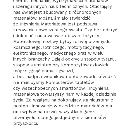
chemii, mechaniki, wytrzymałości materiałów
i szeregu innych nauk technicznych. Otaczający
nas świat jest zbudowany z różnorodnych
materiałów. Można śmiało stwierdzić,
że Inżynieria Materiałowa jest podstawą
kreowania nowoczesnego świata. Czy bez odkryć
i dokonań naukowców z obszaru Inżynierii
Materiałowej możliwy byłby rozwój przemysłu
kosmicznego, lotniczego, motoryzacyjnego,
elektronicznego, medycznego oraz w wielu
innych branżach? Dzięki odkryciu stopów tytanu,
stopów aluminium czy kompozytów człowiek
mógł sięgnąć chmur i gwiazd,
a bez nadprzewodników i półprzewodników dziś
nie mielibyśmy komputerów, tabletów
czy wszechobecnych smartfonów. Inżynieria
materiałowa towarzyszy nam w każdej dziedzinie
życia. Ze względu na dokonujący się nieustannie
postęp i innowacje w dziedzinie materiałów ma
ona wpływ na rozwój wszystkich gałęzi
przemysłu, dlatego jest jednym z kierunków
przyszłości.