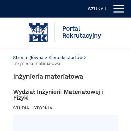
Przejdź
SZUKAJ
do
zawartości
strony
Portal
Rekrutacyjny
Strona główna
Kierunki studiów
Inżynieria materiałowa
Inżynieria materiałowa
Wydział Inżynierii Materiałowej i
Fizyki
STUDIA I STOPNIA