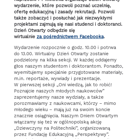
wydarzenie, które pozwoli poznać uczelnię,
ofertę edukacyjną i zasady rekrutacji. Pozwoli
także zobaczyć i posłuchać jak niezwykłymi
projektami zajmują się nasi studenci i doktoranci.
Dzień Otwarty odbędzie się
wirtualnie
za pośrednictwem Facebooka
.
Wydarzenie rozpocznie o godz. 10.00 i potrwa
do 13.00. Wirtualny Dzień Otwarty zostanie
podzielony na kilka sekcji. W każdej oddajemy
głos naszym studentom i doktorantom. Ponadto,
wyemitujemy specjalnie przygotowane materiały,
m.in. reportaże, wywiady i prezentacje.
W pierwszej sekcji „Oni wiedzą, jak to robić!
Poznajcie naszych młodych naukowców”
zaprezentujemy nasze wydziały, a także
porozmawiamy z naukowcami, którzy – mimo
młodego wieku – mają już na swoim koncie
znacznie osiągnięcia. Naszym Dniem Otwartym
włączamy się też w ogólnopolską akcję
„Dziewczyny na Politechniki”, organizowaną
przez Fundację Edukacyjną „Perspektywy”.