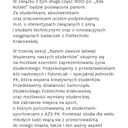
W związku z tym druga część WDO pn. „Siła
Kobiet” będzie poświęcona paniom.
Ze studentkami, absolwentkami
oraz pracownicami uczelni podyskutujemy
m.in. o stereotypach związanych z płcią
i studiami technicznymi oraz o innowacyjnych
osiągnięciach badaczek z Politechniki
Krakowskiej.
W trzeciej sekcji „Razem zawsze łatwiej!
Wspieramy naszych studentów” skupimy się
na możliwie szerokim zaprezentowaniu życia
studenckiego. Podyskutujemy z przedstawicielami
kół naukowych i FutureLab – specjalnej jednostki
PK, która wspiera kreatywnych studentów.
Przedstawimy działalność Samorządu
Studenckiego Politechniki Krakowskiej
oraz możliwości wymiany studenckiej.
Nie zabraknie miejsca na sport,
o którym porozmawiamy ze studentami-
sportowcami z AZS PK. Ponieważ studia dla wielu
młodych ludzi wiążą się z przeprowadzką
do innego miasta, także i ten ważny aspekt