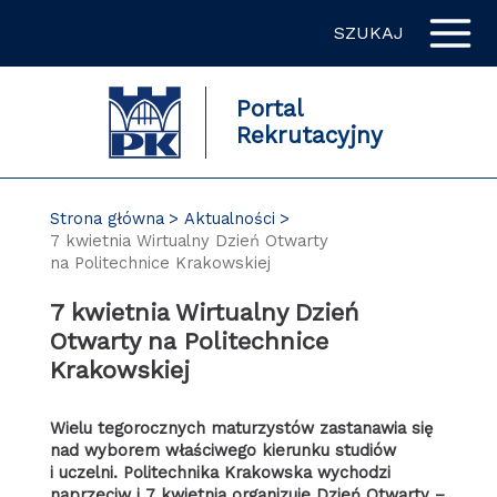
Przejdź
SZUKAJ
do
zawartości
strony
Portal
Rekrutacyjny
Strona główna
Aktualności
7 kwietnia Wirtualny Dzień Otwarty
na Politechnice Krakowskiej
7 kwietnia Wirtualny Dzień
Otwarty na Politechnice
Krakowskiej
Wielu tegorocznych maturzystów zastanawia się
nad wyborem właściwego kierunku studiów
i uczelni. Politechnika Krakowska wychodzi
naprzeciw i 7 kwietnia organizuje Dzień Otwarty –