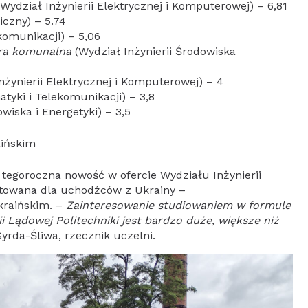
Wydział Inżynierii Elektrycznej i Komputerowej) – 6,81
czny) – 5.74
komunikacji) – 5,06
ura komunalna
(Wydział Inżynierii Środowiska
nżynierii Elektrycznej i Komputerowej) – 4
tyki i Telekomunikacji) – 3,8
wiska i Energetyki) – 3,5
aińskim
tegoroczna nowość w ofercie Wydziału Inżynierii
otowana dla uchodźców z Ukrainy –
kraińskim. –
Zainteresowanie studiowaniem w formule
 Lądowej Politechniki jest bardzo duże, większe niż
rda-Śliwa, rzecznik uczelni.