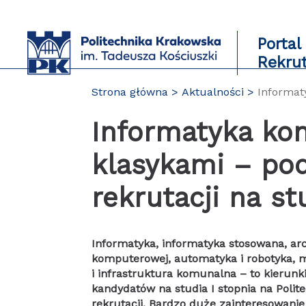
Przejdź
do
zawartości
Portal
strony
Rekru
Strona główna
Aktualności
Informat
Informatyka ko
klasykami – po
rekrutacji na st
Informatyka, informatyka stosowana, arc
komputerowej, automatyka i robotyka, 
i infrastruktura komunalna – to kierunki
kandydatów na studia I stopnia na Polit
rekrutacji. Bardzo duże zainteresowanie