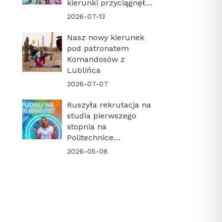
kierunki przyciągnęły
najwięcej kandydatów!
2026-07-13
Nasz nowy kierunek
pod patronatem
Komandosów z
Lublińca
2026-07-07
Ruszyła rekrutacja na
studia pierwszego
stopnia na
Politechnice
Krakowskiej. Sprawdź
2026-05-08
harmonogram