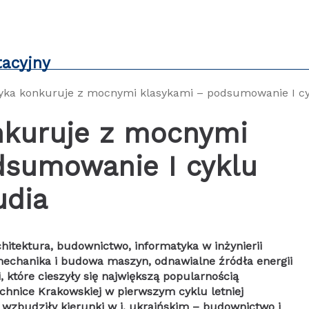
tacyjny
yka konkuruje z mocnymi klasykami – podsumowanie I cyk
nkuruje z mocnymi
dsumowanie I cyklu
udia
hitektura, budownictwo, informatyka w inżynierii
mechanika i budowa maszyn, odnawialne źródła energii
, które cieszyły się największą popularnością
echnice Krakowskiej w pierwszym cyklu letniej
 wzbudziły kierunki w j. ukraińskim – budownictwo i