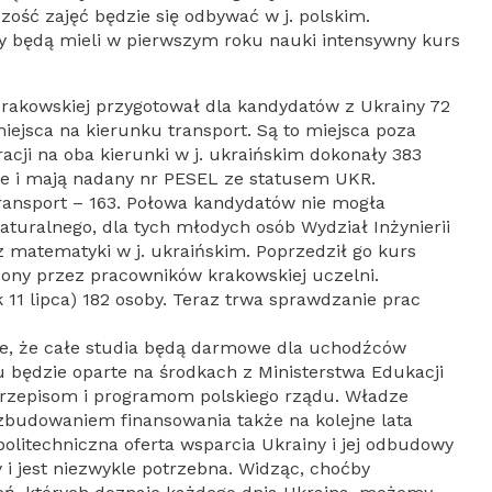
szość zajęć będzie się odbywać w j. polskim.
y będą mieli w pierwszym roku nauki intensywny kurs
 Krakowskiej przygotował dla kandydatów z Ukrainy 72
iejsca na kierunku transport. Są to miejsca poza
racji na oba kierunki w j. ukraińskim dokonały 383
sce i mają nadany nr PESEL ze statusem UKR.
ransport – 163. Połowa kandydatów nie mogła
aturalnego, dla tych młodych osób Wydział Inżynierii
matematyki w j. ukraińskim. Poprzedził go kurs
ny przez pracowników krakowskiej uczelni.
 11 lipca) 182 osoby. Teraz trwa sprawdzanie prac
je, że całe studia będą darmowe dla uchodźców
u będzie oparte na środkach z Ministerstwa Edukacji
 przepisom i programom polskiego rządu. Władze
 zbudowaniem finansowania także na kolejne lata
politechniczna oferta wsparcia Ukrainy i jej odbudowy
i jest niezwykle potrzebna. Widząc, choćby