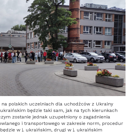
 na polskich uczelniach dla uchodźców z Ukrainy
 ukraińskim będzie taki sam, jak na tych kierunkach
czym zostanie jednak uzupełniony o zagadnienia
owlanego i transportowego w zakresie norm, procedur
będzie w j. ukraińskim, drugi w j. ukraińskim