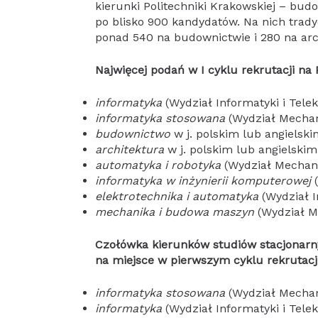
kierunki Politechniki Krakowskiej – bud
po blisko 900 kandydatów. Na nich trady
ponad 540 na budownictwie i 280 na arc
Najwięcej podań w I cyklu rekrutacji na 
informatyka
(Wydział Informatyki i Tele
informatyka stosowana
(Wydział Mechan
budownictwo
w j. polskim lub angielski
architektura
w j. polskim lub angielskim
automatyka i robotyka
(Wydział Mechani
informatyka w inżynierii komputerowej
(
elektrotechnika i automatyka
(Wydział I
mechanika i budowa maszyn
(Wydział M
Czołówka kierunków studiów stacjonarn
na miejsce w pierwszym cyklu rekrutacji
informatyka stosowana
(Wydział Mechan
informatyka
(Wydział Informatyki i Tele