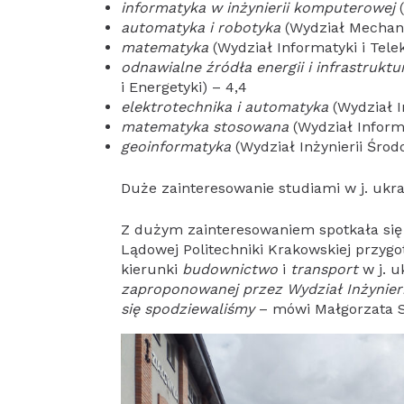
informatyka w inżynierii komputerowej
(
automatyka i robotyka
(Wydział Mechani
matematyka
(Wydział Informatyki i Tele
odnawialne źródła energii i infrastrukt
i Energetyki) – 4,4
elektrotechnika i automatyka
(Wydział I
matematyka stosowana
(Wydział Informa
geoinformatyka
(Wydział Inżynierii Środo
Duże zainteresowanie studiami w j. ukr
Z dużym zainteresowaniem spotkała się 
Lądowej Politechniki Krakowskiej przyg
kierunki
budownictwo
i
transport
w j. u
zaproponowanej przez Wydział Inżynierii
się spodziewaliśmy
– mówi Małgorzata Sy