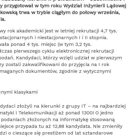
ny przygotował w tym roku Wydział Inżynierii Lądowej
akowską trwa w trybie ciągłym do połowy września,
ia.
y rok akademicki jest w letniej rekrutacji 4,7 tys.
acjonarnych i niestacjonarnych I i II stopnia.
ała ponad 4 tys. miejsc (w tym 3,2 tys.
dczas pierwszego cyklu elektronicznej rekrutacji
 podań. Kandydaci, którzy wzięli udział w pierwszym
zy zostali zakwalifikowani do przyjęcia na I rok
wymaganych dokumentów, zgodnie z wytycznymi
cnymi klasykami
dydaci złożyli na kierunki z grupy IT – na najbardziej
matyki i Telekomunikacji aż ponad 1300! O jedno
27 podaniach złożonych na informatykę stosowaną
ejsce przypada tu aż 12,88 kandydata. Nie zmieniły
odzi o cieszące się prestiżem od lat sztandarowe