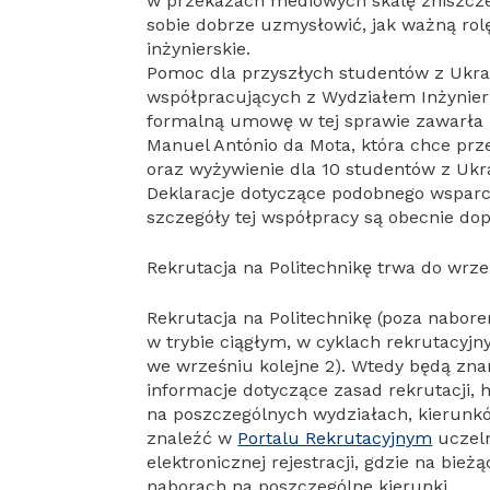
w przekazach mediowych skalę zniszcze
sobie dobrze uzmysłowić, jak ważną rol
inżynierskie.
Pomoc dla przyszłych studentów z Ukrai
współpracujących z Wydziałem Inżynieri
formalną umowę w tej sprawie zawarła 
Manuel António da Mota, która chce prz
oraz wyżywienie dla 10 studentów z Ukrai
Deklaracje dotyczące podobnego wsparci
szczegóły tej współpracy są obecnie d
Rekrutacja na Politechnikę trwa do wrze
Rekrutacja na Politechnikę (poza naborem
w trybie ciągłym, w cyklach rekrutacyjn
we wrześniu kolejne 2). Wtedy będą zna
informacje dotyczące zasad rekrutacji,
na poszczególnych wydziałach, kieru
znaleźć w
Portalu Rekrutacyjnym
uczeln
elektronicznej rejestracji, gdzie na bie
naborach na poszczególne kierunki.