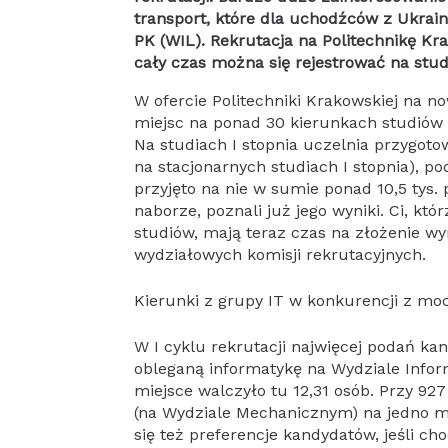
transport, które dla uchodźców z Ukrai
PK (WIL). Rekrutacja na Politechnikę Kr
cały czas można się rejestrować na stud
W ofercie Politechniki Krakowskiej na now
miejsc na ponad 30 kierunkach studiów st
Na studiach I stopnia uczelnia przygotow
na stacjonarnych studiach I stopnia), po
przyjęto na nie w sumie ponad 10,5 tys.
naborze, poznali już jego wyniki. Ci, któr
studiów, mają teraz czas na złożenie 
wydziałowych komisji rekrutacyjnych.
Kierunki z grupy IT w konkurencji z mo
W I cyklu rekrutacji najwięcej podań kan
obleganą informatykę na Wydziale Infor
miejsce walczyło tu 12,31 osób. Przy 9
(na Wydziale Mechanicznym) na jedno mi
się też preferencje kandydatów, jeśli ch