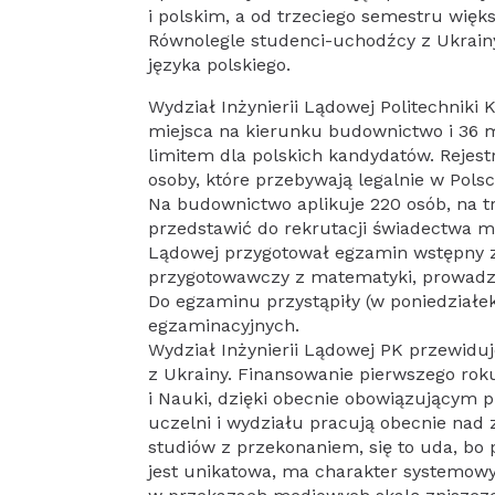
i polskim, a od trzeciego semestru więk
Równolegle studenci-uchodźcy z Ukrain
języka polskiego.
Wydział Inżynierii Lądowej Politechniki
miejsca na kierunku budownictwo i 36 m
limitem dla polskich kandydatów. Rejest
osoby, które przebywają legalnie w Pol
Na budownictwo aplikuje 220 osób, na t
przedstawić do rekrutacji świadectwa m
Lądowej przygotował egzamin wstępny z 
przygotowawczy z matematyki, prowadzo
Do egzaminu przystąpiły (w poniedziałek
egzaminacyjnych.
Wydział Inżynierii Lądowej PK przewidu
z Ukrainy. Finansowanie pierwszego rok
i Nauki, dzięki obecnie obowiązującym
uczelni i wydziału pracują obecnie nad
studiów z przekonaniem, się to uda, bo 
jest unikatowa, ma charakter systemowy 