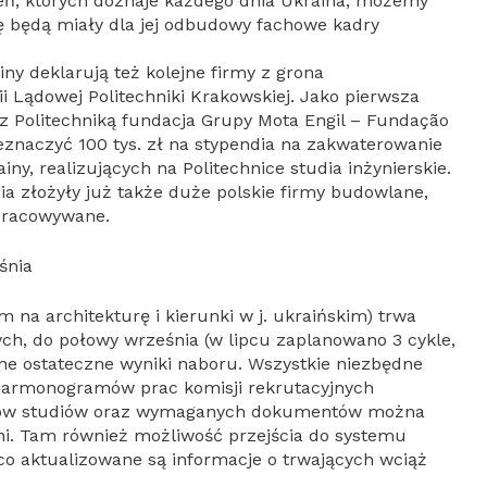
ń, których doznaje każdego dnia Ukraina, możemy
ę będą miały dla jej odbudowy fachowe kadry
ny deklarują też kolejne firmy z grona
i Lądowej Politechniki Krakowskiej. Jako pierwsza
z Politechniką fundacja Grupy Mota Engil – Fundação
eznaczyć 100 tys. zł na stypendia na zakwaterowanie
ny, realizujących na Politechnice studia inżynierskie.
a złożyły już także duże polskie firmy budowlane,
opracowywane.
śnia
 na architekturę i kierunki w j. ukraińskim) trwa
ych, do połowy września (w lipcu zaplanowano 3 cykle,
ne ostateczne wyniki naboru. Wszystkie niezbędne
 harmonogramów prac komisji rekrutacyjnych
nków studiów oraz wymaganych dokumentów można
i. Tam również możliwość przejścia do systemu
żąco aktualizowane są informacje o trwających wciąż