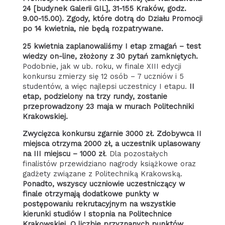
24 [budynek Galerii GIL], 31-155 Kraków, godz.
9.00-15.00). Zgody, które dotrą do Działu Promocji
po 14 kwietnia, nie będą rozpatrywane.
25 kwietnia zaplanowaliśmy I etap zmagań – test
wiedzy on-line, złożony z 30 pytań zamkniętych.
Podobnie, jak w ub. roku, w finale XIII edycji
konkursu zmierzy się 12 osób – 7 uczniów i 5
studentów, a więc najlepsi uczestnicy I etapu.
II
etap, podzielony na trzy rundy, zostanie
przeprowadzony 23 maja w murach Politechniki
Krakowskiej.
Zwycięzca konkursu zgarnie 3000 zł. Zdobywca II
miejsca otrzyma 2000 zł, a uczestnik uplasowany
na III miejscu – 1000 zł
. Dla pozostałych
finalistów przewidziano nagrody książkowe oraz
gadżety związane z Politechniką Krakowską.
Ponadto, wszyscy uczniowie uczestniczący w
finale otrzymają dodatkowe punkty w
postępowaniu rekrutacyjnym na wszystkie
kierunki studiów I stopnia na Politechnice
Krakowskiej. O liczbie przyznanych punktów