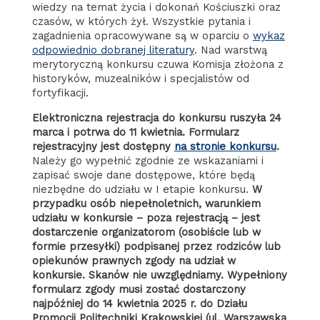
wiedzy na temat życia i dokonań Kościuszki oraz
czasów, w których żył. Wszystkie pytania i
zagadnienia opracowywane są w oparciu o
wykaz
odpowiednio dobranej literatury
. Nad warstwą
merytoryczną konkursu czuwa Komisja złożona z
historyków, muzealników i specjalistów od
fortyfikacji.
Elektroniczna rejestracja do konkursu ruszyła 24
marca i potrwa do 11 kwietnia. Formularz
rejestracyjny jest dostępny
na stronie konkursu
.
Należy go wypełnić zgodnie ze wskazaniami i
zapisać swoje dane dostępowe, które będą
niezbędne do udziału w I etapie konkursu.
W
przypadku osób niepełnoletnich, warunkiem
udziału w konkursie – poza rejestracją – jest
dostarczenie organizatorom (osobiście lub w
formie przesyłki) podpisanej przez rodziców lub
opiekunów prawnych zgody na udział w
konkursie. Skanów nie uwzględniamy. Wypełniony
formularz zgody musi zostać dostarczony
najpóźniej do 14 kwietnia 2025 r. do Działu
Promocji Politechniki Krakowskiej (ul. Warszawska