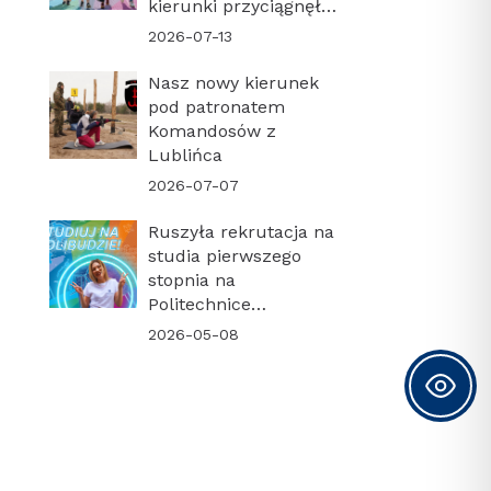
kierunki przyciągnęły
najwięcej kandydatów!
2026-07-13
Nasz nowy kierunek
pod patronatem
Komandosów z
Lublińca
2026-07-07
Ruszyła rekrutacja na
studia pierwszego
stopnia na
Politechnice
Krakowskiej. Sprawdź
2026-05-08
harmonogram