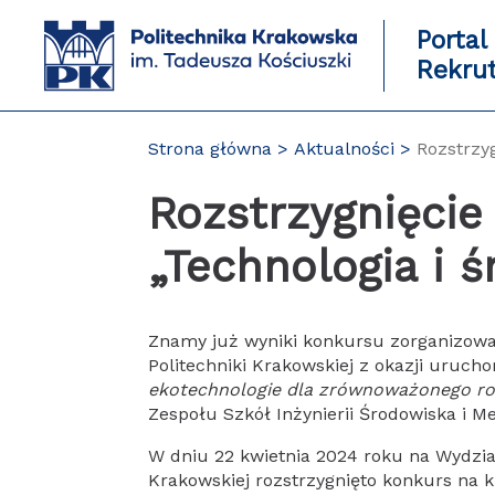
Przejdź
do
Portal
zawartości
Rekru
strony
Strona główna
Aktualności
Rozstrzy
Rozstrzygnięcie
„Technologia i 
Znamy już wyniki konkursu zorganizowan
Politechniki Krakowskiej z okazji uruch
ekotechnologie dla zrównoważonego r
Zespołu Szkół Inżynierii Środowiska i Me
W dniu 22 kwietnia 2024 roku na Wydziale
Krakowskiej rozstrzygnięto konkurs na k