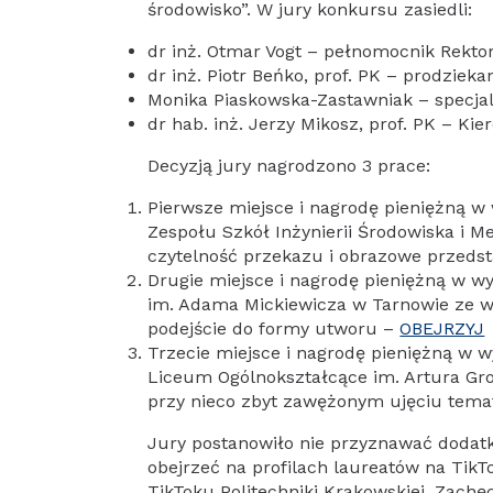
środowisko”. W jury konkursu zasiedli:
dr inż. Otmar Vogt – pełnomocnik Rektor
dr inż. Piotr Beńko, prof. PK – prodzieka
Monika Piaskowska-Zastawniak – specjal
dr hab. inż. Jerzy Mikosz, prof. PK – K
Decyzją jury nagrodzono 3 prace:
Pierwsze miejsce i nagrodę pieniężną w
Zespołu Szkół Inżynierii Środowiska i M
czytelność przekazu i obrazowe przeds
Drugie miejsce i nagrodę pieniężną w wy
im. Adama Mickiewicza w Tarnowie ze 
podejście do formy utworu –
OBEJRZYJ
Trzecie miejsce i nagrodę pieniężną w w
Liceum Ogólnokształcące im. Artura Gro
przy nieco zbyt zawężonym ujęciu tem
Jury postanowiło nie przyznawać dodat
obejrzeć na profilach laureatów na TikT
TikToku Politechniki Krakowskiej. Zachę