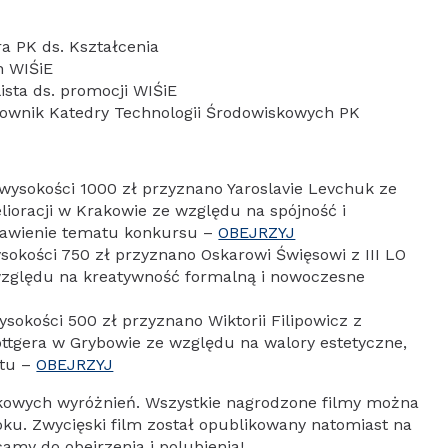
a PK ds. Kształcenia
n WIŚiE
ista ds. promocji WIŚiE
ierownik Katedry Technologii Środowiskowych PK
 wysokości 1000 zł przyznano Yaroslavie Levchuk ze
elioracji w Krakowie ze względu na spójność i
tawienie tematu konkursu –
OBEJRZYJ
sokości 750 zł przyznano Oskarowi Święsowi z III LO
względu na kreatywność formalną i nowoczesne
ysokości 500 zł przyznano Wiktorii Filipowicz z
ttgera w Grybowie ze względu na walory estetyczne,
atu –
OBEJRZYJ
kowych wyróżnień. Wszystkie nagrodzone filmy można
oku. Zwycięski film został opublikowany natomiast na
camy do obejrzenia i polubienia!