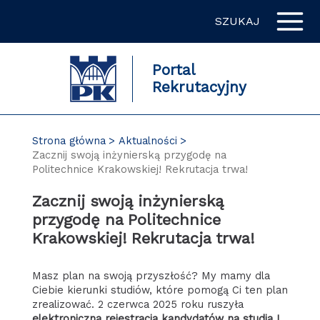
Przejdź
SZUKAJ
do
zawartości
strony
Portal
Rekrutacyjny
Strona główna
Aktualności
Zacznij swoją inżynierską przygodę na
Politechnice Krakowskiej! Rekrutacja trwa!
Zacznij swoją inżynierską
przygodę na Politechnice
Krakowskiej! Rekrutacja trwa!
Masz plan na swoją przyszłość? My mamy dla
Ciebie kierunki studiów, które pomogą Ci ten plan
zrealizować. 2 czerwca 2025 roku ruszyła
elektroniczna rejestracja kandydatów na studia I