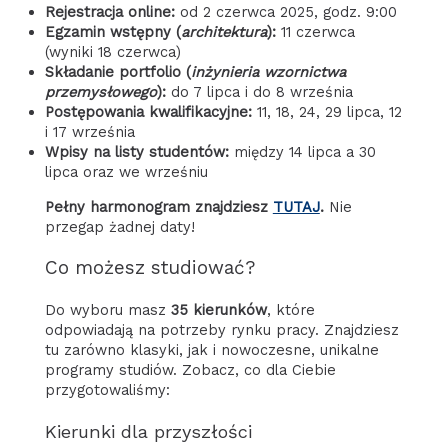
Rejestracja online:
od 2 czerwca 2025, godz. 9:00
Egzamin wstępny (
architektura
):
11 czerwca
(wyniki 18 czerwca)
Składanie portfolio (
inżynieria wzornictwa
przemysłowego
):
do 7 lipca i do 8 września
Postępowania kwalifikacyjne:
11, 18, 24, 29 lipca, 12
i 17 września
Wpisy na listy studentów:
między 14 lipca a 30
lipca oraz we wrześniu
Pełny harmonogram znajdziesz
TUTAJ
.
Nie
przegap żadnej daty!
Co możesz studiować?
Do wyboru masz
35 kierunków
, które
odpowiadają na potrzeby rynku pracy. Znajdziesz
tu zarówno klasyki, jak i nowoczesne, unikalne
programy studiów. Zobacz, co dla Ciebie
przygotowaliśmy:
Kierunki dla przyszłości