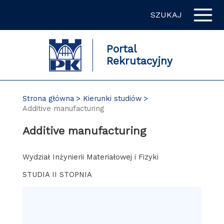
Przejdź
SZUKAJ
do
zawartości
strony
Portal
Rekrutacyjny
Strona główna
Kierunki studiów
Additive manufacturing
Additive manufacturing
Wydział Inżynierii Materiałowej i Fizyki
STUDIA II STOPNIA