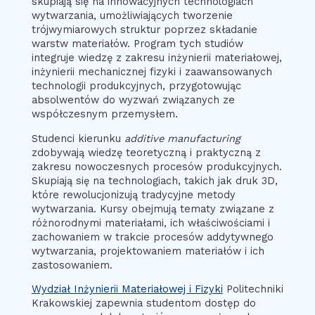
skupiają się na innowacyjnych technologiach
wytwarzania, umożliwiających tworzenie
trójwymiarowych struktur poprzez składanie
warstw materiałów. Program tych studiów
integruje wiedzę z zakresu inżynierii materiałowej,
inżynierii mechanicznej fizyki i zaawansowanych
technologii produkcyjnych, przygotowując
absolwentów do wyzwań związanych ze
współczesnym przemysłem.
Studenci kierunku
additive manufacturing
zdobywają wiedzę teoretyczną i praktyczną z
zakresu nowoczesnych procesów produkcyjnych.
Skupiają się na technologiach, takich jak druk 3D,
które rewolucjonizują tradycyjne metody
wytwarzania. Kursy obejmują tematy związane z
różnorodnymi materiałami, ich właściwościami i
zachowaniem w trakcie procesów addytywnego
wytwarzania, projektowaniem materiałów i ich
zastosowaniem.
Wydział Inżynierii Materiałowej i Fizyki
Politechniki
Krakowskiej zapewnia studentom dostęp do