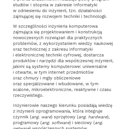
studiów I stopnia w zakresie Informatyki
w odniesieniu do inżynierii, tzn. działalności
zajmującej się rozwojem techniki i technologii.
W szczególności inżynieria komputerowa
zajmująca się projektowaniem i konstrukcją
nowoczesnych rozwiązań dla praktycznych
problemów, z wykorzystaniem wiedzy naukowej
oraz technicznej z zakresu informatyki
i elektronicznej techniki cyfrowej, dostarcza
produktów i narzędzi dla współczesnej inżynierii,
jakimi są systemy komputerowe: uniwersalne
i otwarte, w tym internet przedmiotów
oraz chmury i mgły obliczeniowe
oraz specjalizowane i wbudowane, w tym
scalone, mikroelektroniczne, reaktywne i czasu
rzeczywistego.
Inżynierowie naszego kierunku posiadają wiedzę
z inżynierii oprogramowania, która integruje
czynnik (
ang. ware
) sprzętowy (
ang. hardware
),
programowy (
ang. software
) i sieciowy (
ang.
netware
) współczesnych systemów