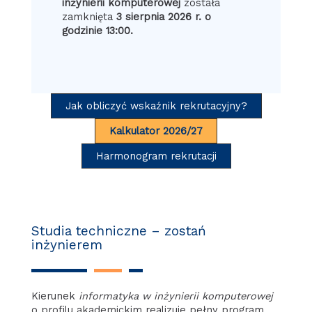
inżynierii komputerowej
została
zamknięta
3 sierpnia 2026 r. o
godzinie 13:00.
Jak obliczyć wskaźnik rekrutacyjny?
Kalkulator 2026/27
Harmonogram rekrutacji
Studia techniczne – zostań
inżynierem
Kierunek
informatyka w inżynierii komputerowej
o profilu akademickim realizuje pełny program