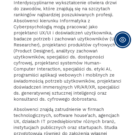
Interdyscyplinarne wykształcenie otwiera drzwi
do zawodów, które znajdują się na szczytach
rankingów najbardziej poszukiwanych profesji.
Absolwenci kierunku Informatyka z
Cyberpsychologią mogą pracować jako
projektanci UX/UI i doświadczeń użytkownika,
badacze potrzeb i zachowań użytkowników (UX
Researcher), projektanci produktów cyfrowych
(Product Designer), analitycy zachowań
użytkowników, specjaliści ds. dostępności
cyfrowej, projektanci systemów Human-
Computer Interaction, specjaliści ds. etyki AI,
programiści aplikacji webowych i mobilnych ze
świadomością potrzeb użytkowników, projektanci
doświadczeń immersyjnych VR/AR/XR, specjaliści
ds. generatywnej sztucznej inteligencji oraz
konsultanci ds. cyfrowego dobrostanu.
Absolwenci znajdą zatrudnienie w firmach
technologicznych, software house’ach, agencjach
UX, działach IT przedsiębiorstw różnych branż,
instytucjach publicznych oraz startupach. Studia
przygotowują również do założenia własnej