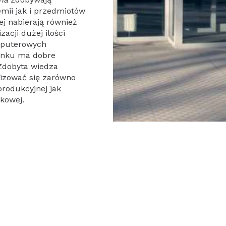
mii jak i przedmiotów
ej nabierają również
acji dużej ilości
omputerowych
runku ma dobre
 Zdobyta wiedza
lizować się zarówno
produkcyjnej jak
ukowej.