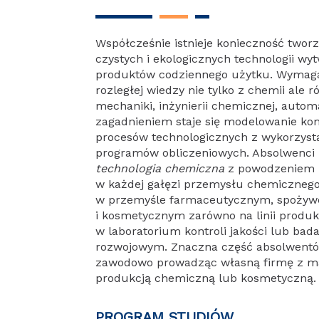
Współcześnie istnieje konieczność twor
czystych i ekologicznych technologii wy
produktów codziennego użytku. Wymaga
rozległej wiedzy nie tylko z chemii ale 
mechaniki, inżynierii chemicznej, autom
zagadnieniem staje się modelowanie k
procesów technologicznych z wykorzys
programów obliczeniowych. Absolwenci
technologia chemiczna
z powodzeniem z
w każdej gałęzi przemysłu chemicznego
w przemyśle farmaceutycznym, spoży
i kosmetycznym zarówno na linii produk
w laboratorium kontroli jakości lub ba
rozwojowym. Znaczna część absolwentów
zawodowo prowadząc własną firmę z m
produkcją chemiczną lub kosmetyczną.
PROGRAM STUDIÓW