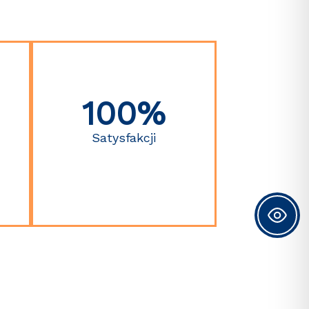
100%
Satysfakcji