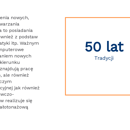
zenia nowych,
twarzania
 to posiadania
również z podstaw
50 lat
atyki itp. Ważnym
omputerowe
taniem nowych
Tradycji
 kierunku
najdują pracę
, ale również
wczym
cyjnej jak również
dawczo-
 realizuje się
ałotonażową