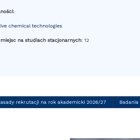
ności:
tive chemical technologies
 miejsc na studiach stacjonarnych
: 12
asady rekrutacji na rok akademicki 2026/27
Badania 