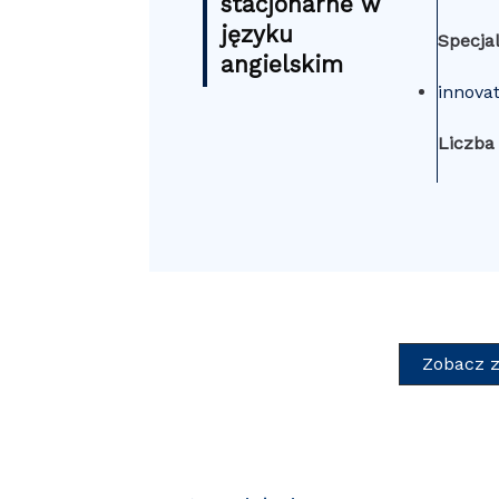
stacjonarne w
języku
Specjal
angielskim
innova
Liczba
Zobacz z