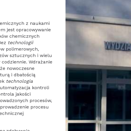
chemicznych z naukami
em jest opracowywanie
zków chemicznych
 Bez
technologii
ów polimerowych,
zów sztucznych i wielu
 codziennie. Wdrażanie
, że nowoczesne
turą i dbałością
nek
technologia
utomatyzacja kontroli
ntrola jakości
prowadzonych procesów,
 prowadzenie procesu
technicznej
na
zdobywają