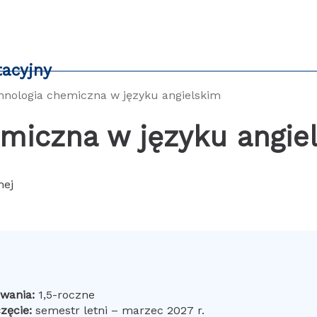
tacyjny
hnologia chemiczna w języku angielskim
emiczna w języku angie
nej
rwania:
1,5-roczne
zęcie:
semestr letni – marzec 2027 r.