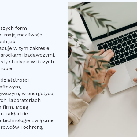
jszych form
ci mają możliwość
ch jak
acuje w tym zakresie
ośrodkami badawczymi.
yty studyjne w dużych
ropie.
działalności
aftowym,
ywczym, w energetyce,
ch, laboratoriach
 firm. Mogą
m zakładzie
 technologie związane
surowców i ochroną