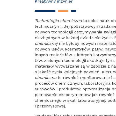
Kreatywny inżynier
Technologia chemiczna
to splot nauk 
technicznymi. Jej podstawowym zadani
nowych technologii otrzymywania zwią
niezbędnych w każdej dziedzinie życia.
chemicznej
nie byłoby nowych materiał
nowych leków, kosmetyków, paliw, nawo
innych materiałów z których korzystamy
tzw. zielonych technologii skutkuje tym
materiały wytwarzane są w zgodzie z na
o jakość życia kolejnych pokoleń. Kieru
chemiczna
to również monitorowanie i a
procesów chemicznych, laboratoryjna ko
surowców i produktów, optymalizacja 
planowanie eksperymentów jak również
chemicznego w skali laboratoryjnej, pół
i przemysłowej.
Studenci kierunku
technologia chemicz