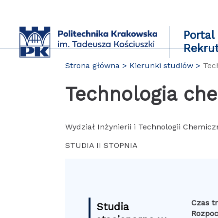
Przejdź
do
zawartości
Portal
strony
Rekru
Strona główna
Kierunki studiów
Tec
Technologia ch
Wydział Inżynierii i Technologii Chemicz
STUDIA II STOPNIA
Czas t
Studia
Rozpoc