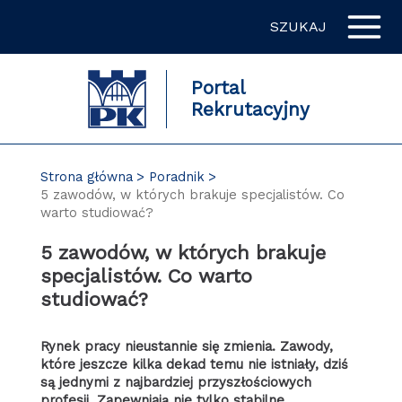
Przejdź
SZUKAJ
do
zawartości
strony
Portal
Rekrutacyjny
Strona główna
Poradnik
5 zawodów, w których brakuje specjalistów. Co
warto studiować?
5 zawodów, w których brakuje
specjalistów. Co warto
studiować?
Rynek pracy nieustannie się zmienia. Zawody,
które jeszcze kilka dekad temu nie istniały, dziś
są jednymi z najbardziej przyszłościowych
profesji. Zapewniają nie tylko stabilne