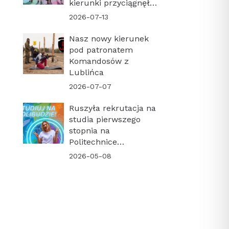
kierunki przyciągnęły
najwięcej kandydatów!
2026-07-13
Nasz nowy kierunek
pod patronatem
Komandosów z
Lublińca
2026-07-07
Ruszyła rekrutacja na
studia pierwszego
stopnia na
Politechnice
Krakowskiej. Sprawdź
2026-05-08
harmonogram