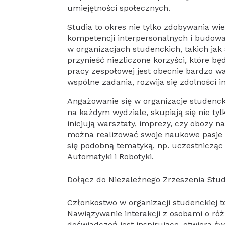
umiejętności społecznych.
Studia to okres nie tylko zdobywania wi
kompetencji interpersonalnych i budowa
w organizacjach studenckich, takich ja
przynieść niezliczone korzyści, które b
pracy zespołowej jest obecnie bardzo w
wspólne zadania, rozwija się zdolności i
Angażowanie się w organizacje studenck
na każdym wydziale, skupiają się nie tylk
inicjują warsztaty, imprezy, czy obozy n
można realizować swoje naukowe pasje z
się podobną tematyką, np. uczestnicząc 
Automatyki i Robotyki.
Dołącz do Niezależnego Zrzeszenia Stu
Członkostwo w organizacji studenckiej t
Nawiązywanie interakcji z osobami o r
doświadczeń jest inspirujące, otwiera ś