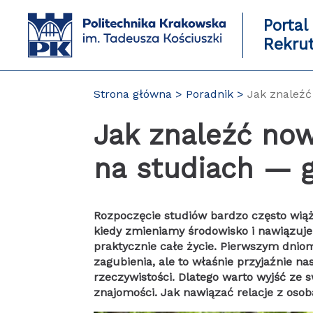
Przejdź
do
Portal
zawartości
Rekru
strony
Strona główna
Poradnik
Jak znaleźć
Jak znaleźć no
na studiach — 
Rozpoczęcie studiów bardzo często wiąż
kiedy zmieniamy środowisko i nawiązuj
praktycznie całe życie. Pierwszym dnio
zagubienia, ale to właśnie przyjaźnie n
rzeczywistości. Dlatego warto wyjść ze 
znajomości. Jak nawiązać relacje z osob