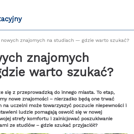
tacyjny
 nowych znajomych na studiach — gdzie warto szukać?
wych znajomych
gdzie warto szukać?
e się z przeprowadzką do innego miasta. To etap,
emy nowe znajomości – nierzadko będą one trwać
m na uczelni może towarzyszyć poczucie niepewności i
astawieni ludzie pomagają oswoić się w nowej
swojej strefy komfortu i zainicjować poszukiwanie
ami ze studiów – gdzie szukać przyjaciół?