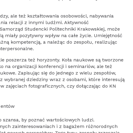
edzy, ale też kształtowania osobowości, nabywania
nia relacji z innymi ludźmi. Aktywność
k Samorząd Studencki Politechniki Krakowskiej, może
ędą miały pozytywny wpływ na całe życie. Umiejętność
ażną kompetencją, a należąc do zespołu, realizując
nterpersonalne.
ie poszerza też horyzonty. Koła naukowe są tworzone
o na organizacji konferencji i seminariów, ale też
aukowe. Zapisując się do jednego z wielu zespołów,
 wybranej dziedziny wraz z osobami, które interesują
w zajęciach fotograficznych, czy dołączając do KN
dentów
o szansa, by poznać wartościowych ludzi.
óżnych zainteresowaniach i z bagażem różnorodnych
wiat nowych perspektyw. Tego typu zespoły zrzeszają