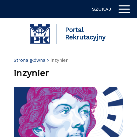
Przejdź
SZUKAJ
do
zawartości
strony
Portal
Rekrutacyjny
Strona główna
inzynier
inzynier