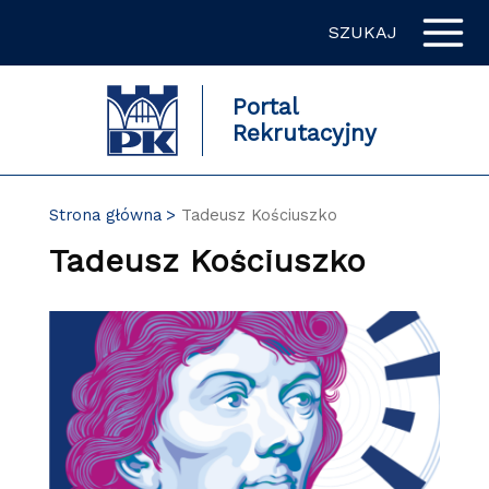
Przejdź
SZUKAJ
do
zawartości
strony
Portal
Rekrutacyjny
Strona główna
Tadeusz Kościuszko
Tadeusz Kościuszko