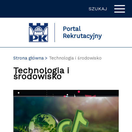
Przejdź
SZUKAJ
do
zawartości
strony
Portal
Rekrutacyjny
Strona główna
Technologia i środowisko
Technologia i
środowisko