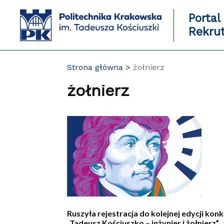
Przejdź
do
Portal
zawartości
Rekru
strony
Strona główna
żołnierz
żołnierz
Ruszyła rejestracja do kolejnej edycji kon
„Tadeusz Kościuszko – inżynier i żołnierz”