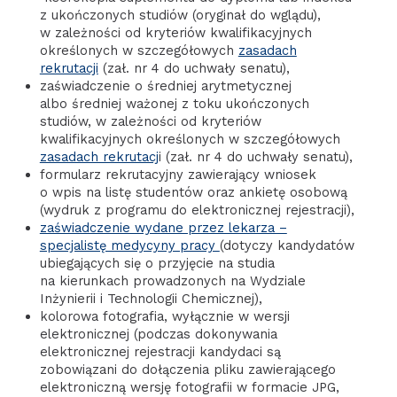
z ukończonych studiów (oryginał do wglądu),
w zależności od kryteriów kwalifikacyjnych
określonych w szczegółowych
zasadach
rekrutacji
(zał. nr 4 do uchwały senatu),
zaświadczenie o średniej arytmetycznej
albo średniej ważonej z toku ukończonych
studiów, w zależności od kryteriów
kwalifikacyjnych określonych w szczegółowych
zasadach rekrutacj
i (zał. nr 4 do uchwały senatu),
formularz rekrutacyjny zawierający wniosek
o wpis na listę studentów oraz ankietę osobową
(wydruk z programu do elektronicznej rejestracji),
zaświadczenie wydane przez lekarza –
specjalistę medycyny pracy
(dotyczy kandydatów
ubiegających się o przyjęcie na studia
na kierunkach prowadzonych na Wydziale
Inżynierii i Technologii Chemicznej),
kolorowa fotografia, wyłącznie w wersji
elektronicznej (podczas dokonywania
elektronicznej rejestracji kandydaci są
zobowiązani do dołączenia pliku zawierającego
elektroniczną wersję fotografii w formacie JPG,