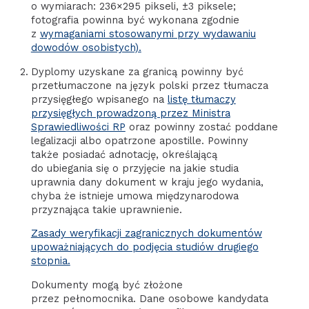
o wymiarach: 236×295 pikseli, ±3 piksele;
fotografia powinna być wykonana zgodnie
z
wymaganiami stosowanymi przy wydawaniu
dowodów osobistych).
Dyplomy uzyskane za granicą powinny być
przetłumaczone na język polski przez tłumacza
przysięgłego wpisanego na
listę tłumaczy
przysięgłych prowadzoną przez Ministra
Sprawiedliwości RP
oraz powinny zostać poddane
legalizacji albo opatrzone apostille. Powinny
także posiadać adnotację, określającą
do ubiegania się o przyjęcie na jakie studia
uprawnia dany dokument w kraju jego wydania,
chyba że istnieje umowa międzynarodowa
przyznająca takie uprawnienie.
Zasady weryfikacji zagranicznych dokumentów
upoważniających do podjęcia studiów drugiego
stopnia.
Dokumenty mogą być złożone
przez pełnomocnika. Dane osobowe kandydata