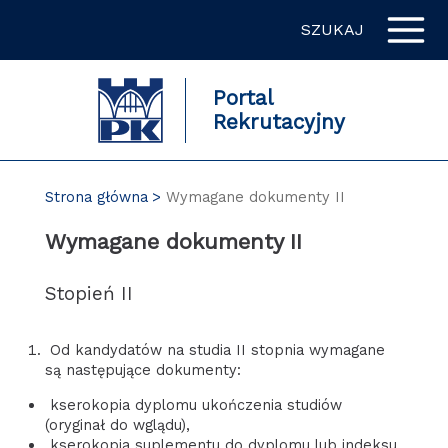
Przejdź
SZUKAJ
do
zawartości
strony
Portal
Rekrutacyjny
Strona główna
Wymagane dokumenty II
Wymagane dokumenty II
Stopień II
Od kandydatów na studia II stopnia wymagane
są następujące dokumenty:
kserokopia dyplomu ukończenia studiów
(oryginał do wglądu),
kserokopia suplementu do dyplomu lub indeksu