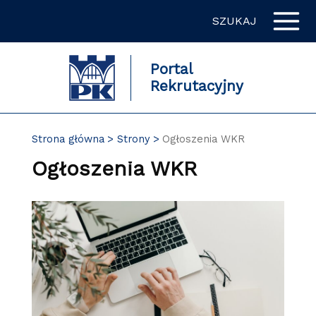
Przejdź
SZUKAJ
do
zawartości
strony
Portal
Rekrutacyjny
Strona główna
Strony
Ogłoszenia WKR
Ogłoszenia WKR