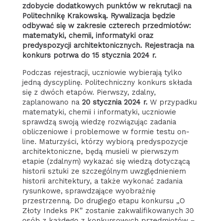
zdobycie dodatkowych punktów w rekrutacji na
Politechnikę Krakowską. Rywalizacja będzie
odbywać się w zakresie czterech przedmiotów:
matematyki, chemii, informatyki oraz
predyspozycji architektonicznych. Rejestracja na
konkurs potrwa do 15 stycznia 2024 r.
Podczas rejestracji, uczniowie wybierają tylko
jedną dyscyplinę. Politechniczny konkurs składa
się z dwóch etapów. Pierwszy, zdalny,
zaplanowano na
20 stycznia 2024 r.
W przypadku
matematyki, chemii i informatyki, uczniowie
sprawdzą swoją wiedzę rozwiązując zadania
obliczeniowe i problemowe w formie testu on-
line. Maturzyści, którzy wybiorą predyspozycje
architektoniczne, będą musieli w pierwszym
etapie (zdalnym) wykazać się wiedzą dotyczącą
historii sztuki ze szczególnym uwzględnieniem
historii architektury, a także wykonać zadania
rysunkowe, sprawdzające wyobraźnię
przestrzenną. Do drugiego etapu konkursu „O
Złoty Indeks PK” zostanie zakwalifikowanych 30
osób z każdego z konkursowych przedmiotów –