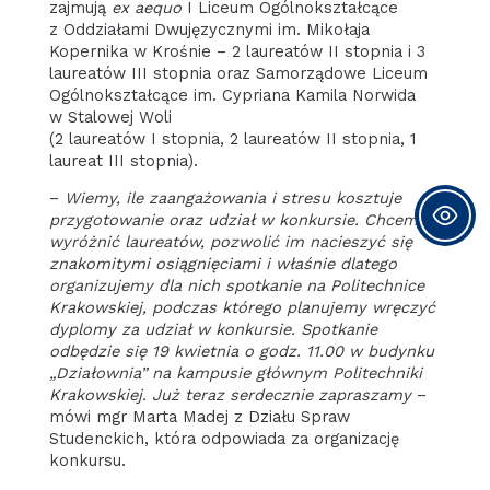
zajmują
ex aequo
I Liceum Ogólnokształcące
z Oddziałami Dwujęzycznymi im. Mikołaja
Kopernika w Krośnie – 2 laureatów II stopnia i 3
laureatów III stopnia oraz Samorządowe Liceum
Ogólnokształcące im. Cypriana Kamila Norwida
w Stalowej Woli
(2 laureatów I stopnia, 2 laureatów II stopnia, 1
laureat III stopnia).
–
Wiemy, ile zaangażowania i stresu kosztuje
przygotowanie oraz udział w konkursie. Chcemy
wyróżnić laureatów, pozwolić im nacieszyć się
znakomitymi osiągnięciami i właśnie dlatego
organizujemy dla nich spotkanie na Politechnice
Krakowskiej, podczas którego planujemy wręczyć
dyplomy za udział w konkursie. Spotkanie
odbędzie się 19 kwietnia o godz. 11.00 w budynku
„Działownia” na kampusie głównym Politechniki
Krakowskiej. Już teraz serdecznie zapraszamy
–
mówi mgr Marta Madej z Działu Spraw
Studenckich, która odpowiada za organizację
konkursu.