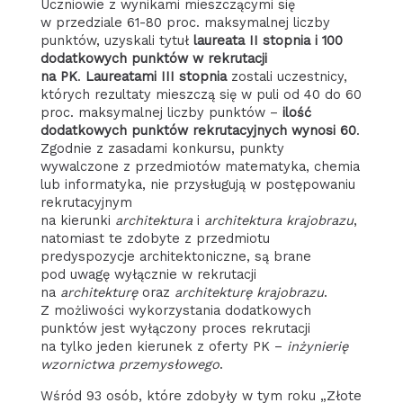
Uczniowie z wynikami mieszczącymi się
w przedziale 61-80 proc. maksymalnej liczby
punktów, uzyskali tytuł
laureata II stopnia i 100
dodatkowych punktów w rekrutacji
na PK
.
Laureatami III stopnia
zostali uczestnicy,
których rezultaty mieszczą się w puli od 40 do 60
proc. maksymalnej liczby punktów –
ilość
dodatkowych punktów rekrutacyjnych wynosi 60
.
Zgodnie z zasadami konkursu, punkty
wywalczone z przedmiotów matematyka, chemia
lub informatyka, nie przysługują w postępowaniu
rekrutacyjnym
na kierunki
architektura
i
architektura krajobrazu
,
natomiast te zdobyte z przedmiotu
predyspozycje architektoniczne, są brane
pod uwagę wyłącznie w rekrutacji
na
architekturę
oraz
architekturę krajobrazu
.
Z możliwości wykorzystania dodatkowych
punktów jest wyłączony proces rekrutacji
na tylko jeden kierunek z oferty PK –
inżynierię
wzornictwa przemysłowego
.
Wśród 93 osób, które zdobyły w tym roku „Złote