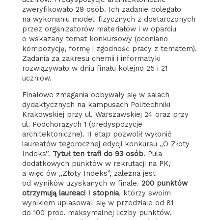
zweryfikowało 29 osób. Ich zadanie polegało
na wykonaniu modeli fizycznych z dostarczonych
przez organizatorów materiałów i w oparciu
o wskazany temat konkursowy (oceniano
kompozycję, formę i zgodność pracy z tematem).
Zadania za zakresu chemii i informatyki
rozwiązywało w dniu finału kolejno 25 i 21
uczniów.
Finałowe zmagania odbywały się w salach
dydaktycznych na kampusach Politechniki
Krakowskiej przy ul. Warszawskiej 24 oraz przy
ul. Podchorążych 1 (predyspozycje
architektoniczne). II etap pozwolił wyłonić
laureatów tegorocznej edycji konkursu „O Złoty
Indeks”.
Tytuł ten trafi do 93 osób
. Pula
dodatkowych punktów w rekrutacji na PK,
a więc ów „Złoty Indeks”, zależna jest
od wyników uzyskanych w finale.
200 punktów
otrzymują laureaci I stopnia
, którzy swoim
wynikiem uplasowali się w przedziale od 81
do 100 proc. maksymalnej liczby punktów.