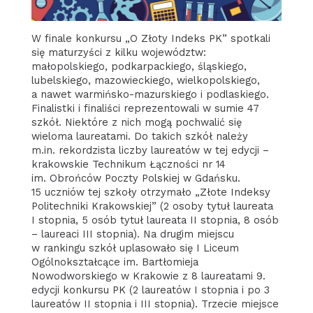
W finale konkursu „O Złoty Indeks PK” spotkali
się maturzyści z kilku województw:
małopolskiego, podkarpackiego, śląskiego,
lubelskiego, mazowieckiego, wielkopolskiego,
a nawet warmińsko-mazurskiego i podlaskiego.
Finalistki i finaliści reprezentowali w sumie 47
szkół. Niektóre z nich mogą pochwalić się
wieloma laureatami. Do takich szkół należy
m.in. rekordzista liczby laureatów w tej edycji –
krakowskie Technikum Łączności nr 14
im. Obrońców Poczty Polskiej w Gdańsku.
15 uczniów tej szkoły otrzymało „Złote Indeksy
Politechniki Krakowskiej” (2 osoby tytuł laureata
I stopnia, 5 osób tytuł laureata II stopnia, 8 osób
– laureaci III stopnia). Na drugim miejscu
w rankingu szkół uplasowało się I Liceum
Ogólnokształcące im. Bartłomieja
Nowodworskiego w Krakowie z 8 laureatami 9.
edycji konkursu PK (2 laureatów I stopnia i po 3
laureatów II stopnia i III stopnia). Trzecie miejsce