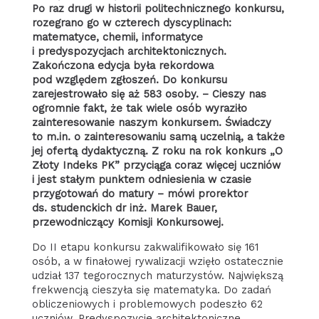
Po raz drugi w historii politechnicznego konkursu,
rozegrano go w czterech dyscyplinach:
matematyce, chemii, informatyce
i predyspozycjach architektonicznych.
Zakończona edycja była rekordowa
pod względem zgłoszeń. Do konkursu
zarejestrowało się aż 583 osoby. – Cieszy nas
ogromnie fakt, że tak wiele osób wyraziło
zainteresowanie naszym konkursem. Świadczy
to m.in. o zainteresowaniu samą uczelnią, a także
jej ofertą dydaktyczną. Z roku na rok konkurs „O
Złoty Indeks PK” przyciąga coraz więcej uczniów
i jest stałym punktem odniesienia w czasie
przygotowań do matury – mówi prorektor
ds. studenckich dr inż. Marek Bauer,
przewodniczący Komisji Konkursowej.
Do II etapu konkursu zakwalifikowało się 161
osób, a w finałowej rywalizacji wzięło ostatecznie
udział 137 tegorocznych maturzystów. Największą
frekwencją cieszyła się matematyka. Do zadań
obliczeniowych i problemowych podeszło 62
uczniów. Predyspozycje architektoniczne