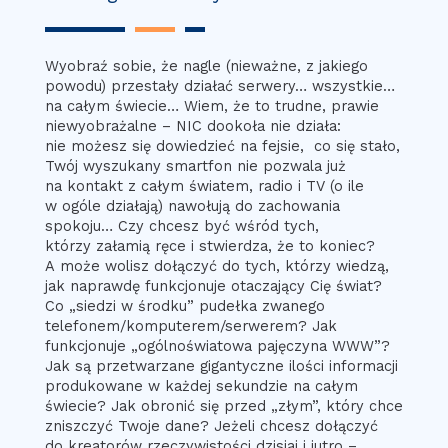
Wyobraź sobie, że nagle (nieważne, z jakiego
powodu) przestały działać serwery… wszystkie…
na całym świecie… Wiem, że to trudne, prawie
niewyobrażalne – NIC dookoła nie działa:
nie możesz się dowiedzieć na fejsie, co się stało,
Twój wyszukany smartfon nie pozwala już
na kontakt z całym światem, radio i TV (o ile
w ogóle działają) nawołują do zachowania
spokoju… Czy chcesz być wśród tych,
którzy załamią ręce i stwierdza, że to koniec?
A może wolisz dołączyć do tych, którzy wiedzą,
jak naprawdę funkcjonuje otaczający Cię świat?
Co „siedzi w środku” pudełka zwanego
telefonem/komputerem/serwerem? Jak
funkcjonuje „ogólnoświatowa pajęczyna WWW”?
Jak są przetwarzane gigantyczne ilości informacji
produkowane w każdej sekundzie na całym
świecie? Jak obronić się przed „złym”, który chce
zniszczyć Twoje dane? Jeżeli chcesz dołączyć
do kreatorów rzeczywistości dzisiaj i jutro –