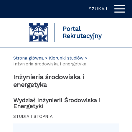
Przejdź
SZUKAJ
do
zawartości
strony
Portal
Rekrutacyjny
Strona główna
Kierunki studiów
Inżynieria środowiska i energetyka
Inżynieria środowiska i
energetyka
Wydział Inżynierii Środowiska i
Energetyki
STUDIA I STOPNIA