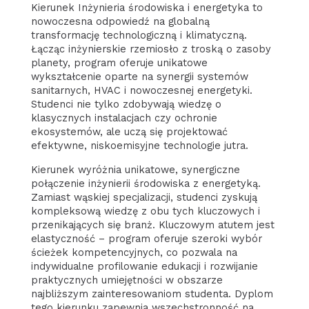
Kierunek Inżynieria środowiska i energetyka to
nowoczesna odpowiedź na globalną
transformację technologiczną i klimatyczną.
Łącząc inżynierskie rzemiosło z troską o zasoby
planety, program oferuje unikatowe
wykształcenie oparte na synergii systemów
sanitarnych, HVAC i nowoczesnej energetyki.
Studenci nie tylko zdobywają wiedzę o
klasycznych instalacjach czy ochronie
ekosystemów, ale uczą się projektować
efektywne, niskoemisyjne technologie jutra.
Kierunek wyróżnia unikatowe, synergiczne
połączenie inżynierii środowiska z energetyką.
Zamiast wąskiej specjalizacji, studenci zyskują
kompleksową wiedzę z obu tych kluczowych i
przenikających się branż. Kluczowym atutem jest
elastyczność – program oferuje szeroki wybór
ścieżek kompetencyjnych, co pozwala na
indywidualne profilowanie edukacji i rozwijanie
praktycznych umiejętności w obszarze
najbliższym zainteresowaniom studenta. Dyplom
tego kierunku zapewnia wszechstronność na