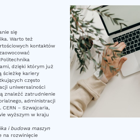
nie się
ika. Warto też
artościowych kontaktów
 zaowocować
Politechnika
mi, dzięki którym już
ścieżkę kariery
tkujących często
acji uniwersalności
ą znaleźć zatrudnienie
rialnego, administracji
 CERN – Szwajcaria,
twie wyższym w kraju
ka i budowa maszyn
 na rozwinięcie