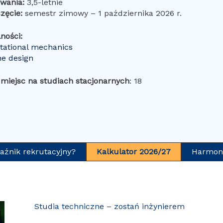
rwania:
3,5-letnie
zęcie:
semestr zimowy – 1 października 2026 r.
ności:
ational mechanics
e design
 miejsc na studiach stacjonarnych
: 18
aźnik rekrutacyjny?
Kalkulator 2026/27
Harmono
Studia techniczne – zostań inżynierem