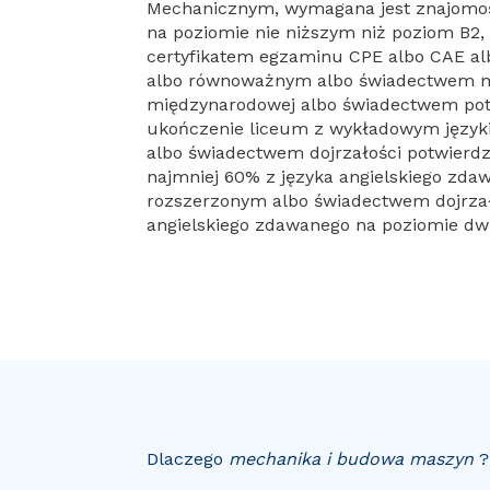
Mechanicznym, wymagana jest znajomość
na poziomie nie niższym niż poziom B
certyfikatem egzaminu CPE albo CAE a
albo równoważnym albo świadectwem 
międzynarodowej albo świadectwem po
ukończenie liceum z wykładowym język
albo świadectwem dojrzałości potwierd
najmniej 60% z języka angielskiego zda
rozszerzonym albo świadectwem dojrzał
angielskiego zdawanego na poziomie d
Dlaczego
mechanika i budowa maszyn
?