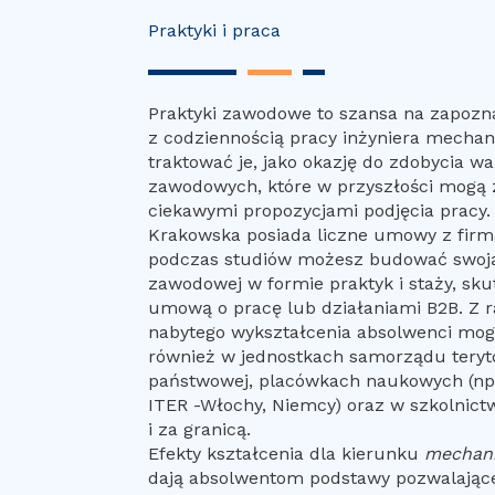
Praktyki i praca
Praktyki zawodowe to szansa na zapozna
z codziennością pracy inżyniera mechan
traktować je, jako okazję do zdobycia w
zawodowych, które w przyszłości mogą
ciekawymi propozycjami podjęcia pracy. 
Krakowska posiada liczne umowy z firma
podczas studiów możesz budować swoją 
zawodowej w formie praktyk i staży, sku
umową o pracę lub działaniami B2B. Z r
nabytego wykształcenia absolwenci mog
również w jednostkach samorządu teryto
państwowej, placówkach naukowych (np.
ITER -Włochy, Niemcy) oraz w szkolnic
i za granicą.
Efekty kształcenia dla kierunku
mechani
dają absolwentom podstawy pozwalające