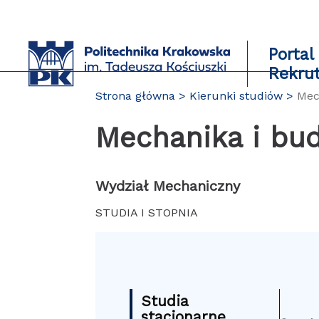
Przejdź
do
zawartości
Portal
strony
Rekru
Strona główna
Kierunki studiów
Mec
Mechanika i bu
Wydział Mechaniczny
STUDIA I STOPNIA
Studia
stacjonarne