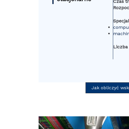
Czas t
Rozpoc
Specjal
comput
machin
Liczba
Jak obliczyć wsk