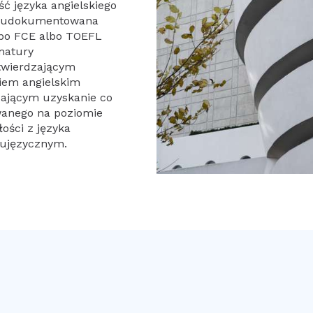
 języka angielskiego
2, udokumentowana
lbo FCE albo TOEFL
matury
twierdzającym
iem angielskim
zającym uzyskanie co
wanego na poziomie
ości z języka
wujęzycznym.