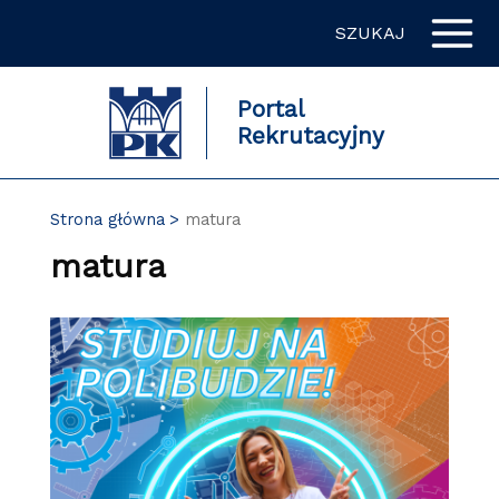
Przejdź
SZUKAJ
do
zawartości
strony
Portal
Rekrutacyjny
Strona główna
matura
matura