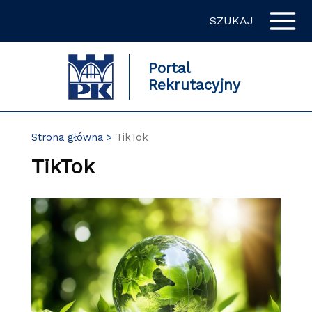
Przejdź
SZUKAJ
do
zawartości
strony
Portal
Rekrutacyjny
Strona główna
TikTok
TikTok