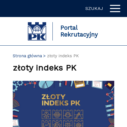
Przejdź
SZUKAJ
do
zawartości
strony
Portal
Rekrutacyjny
Strona główna
złoty indeks PK
złoty indeks PK