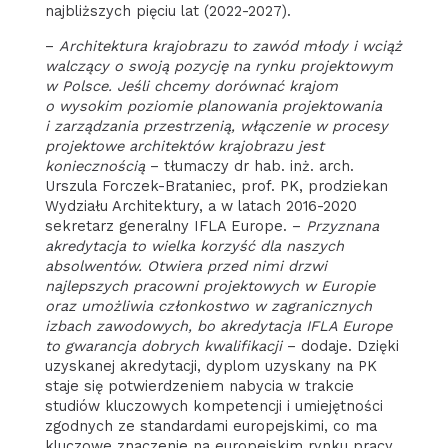
najbliższych pięciu lat (2022-2027).
–
Architektura krajobrazu to zawód młody i wciąż
walczący o swoją pozycję na rynku projektowym
w Polsce. Jeśli chcemy dorównać krajom
o wysokim poziomie planowania projektowania
i zarządzania przestrzenią, włączenie w procesy
projektowe architektów krajobrazu jest
koniecznością
– tłumaczy dr hab. inż. arch.
Urszula Forczek-Brataniec, prof. PK, prodziekan
Wydziału Architektury, a w latach 2016-2020
sekretarz generalny IFLA Europe. –
Przyznana
akredytacja to wielka korzyść dla naszych
absolwentów. Otwiera przed nimi drzwi
najlepszych pracowni projektowych w Europie
oraz umożliwia członkostwo w zagranicznych
izbach zawodowych, bo akredytacja IFLA Europe
to gwarancja dobrych kwalifikacji
– dodaje. Dzięki
uzyskanej akredytacji, dyplom uzyskany na PK
staje się potwierdzeniem nabycia w trakcie
studiów kluczowych kompetencji i umiejętności
zgodnych ze standardami europejskimi, co ma
kluczowe znaczenie na europejskim rynku pracy.