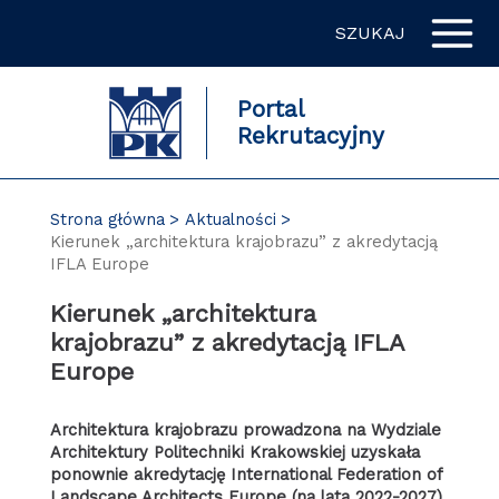
Przejdź
SZUKAJ
do
zawartości
strony
Portal
Rekrutacyjny
Strona główna
Aktualności
Kierunek „architektura krajobrazu” z akredytacją
IFLA Europe
Kierunek „architektura
krajobrazu” z akredytacją IFLA
Europe
Architektura krajobrazu prowadzona na Wydziale
Architektury Politechniki Krakowskiej uzyskała
ponownie akredytację International Federation of
Landscape Architects Europe (na lata 2022-2027).