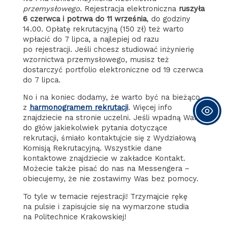
przemysłowego
. Rejestracja elektroniczna
ruszyła
6 czerwca i potrwa do 11 września
, do godziny
14.00. Opłatę rekrutacyjną (150 zł) też warto
wpłacić do 7 lipca, a najlepiej od razu
po rejestracji. Jeśli chcesz studiować inżynierię
wzornictwa przemysłowego, musisz też
dostarczyć portfolio elektroniczne od 19 czerwca
do 7 lipca.
No i na koniec dodamy, że warto być na bieżąco
z
harmonogramem rekrutacji
. Więcej info
znajdziecie na stronie uczelni. Jeśli wpadną Wam
do głów jakiekolwiek pytania dotyczące
rekrutacji, śmiało kontaktujcie się z Wydziałową
Komisją Rekrutacyjną. Wszystkie dane
kontaktowe znajdziecie w zakładce Kontakt.
Możecie także pisać do nas na Messengera –
obiecujemy, że nie zostawimy Was bez pomocy.
To tyle w temacie rejestracji! Trzymajcie rękę
na pulsie i zapisujcie się na wymarzone studia
na Politechnice Krakowskiej!