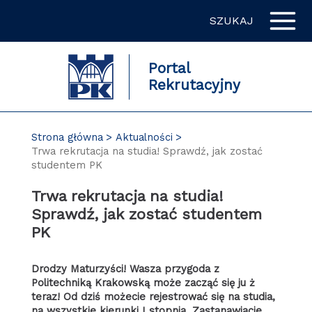
Przejdź
SZUKAJ
do
zawartości
strony
Portal
Rekrutacyjny
Strona główna
Aktualności
Trwa rekrutacja na studia! Sprawdź, jak zostać
studentem PK
Trwa rekrutacja na studia!
Sprawdź, jak zostać studentem
PK
Drodzy Maturzyści! Wasza przygoda z
Politechniką Krakowską może zacząć się ju ż
teraz! Od dziś możecie rejestrować się na studia,
na wszystkie kierunki I stopnia. Zastanawiacie