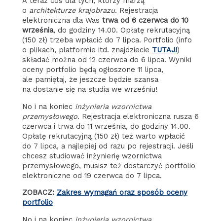
A teraz coś dla tych, którzy marzą
o
architekturze krajobrazu
. Rejestracja
elektroniczna dla Was
trwa od 6 czerwca do 10
września
, do godziny 14.00. Opłatę rekrutacyjną
(150 zł) trzeba wpłacić do 7 lipca. Portfolio (info
o plikach, platformie itd. znajdziecie
TUTAJ!
)
składać można od 12 czerwca do 6 lipca. Wyniki
oceny portfolio będą ogłoszone 11 lipca,
ale pamiętaj, że jeszcze będzie szansa
na dostanie się na studia we wrześniu!
No i na koniec
inżynieria wzornictwa
przemysłowego
. Rejestracja elektroniczna rusza 6
czerwca i trwa do 11 września, do godziny 14.00.
Opłatę rekrutacyjną (150 zł) też warto wpłacić
do 7 lipca, a najlepiej od razu po rejestracji. Jeśli
chcesz studiować inżynierię wzornictwa
przemysłowego, musisz też dostarczyć portfolio
elektroniczne od 19 czerwca do 7 lipca.
ZOBACZ:
Zakres wymagań oraz sposób oceny
portfolio
No i na koniec
inżynieria wzornictwa