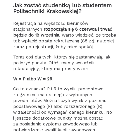
Jak zostać studentką lub studentem
Politechniki Krakowskiej?
Rejestracja na większość kierunków
stacjonarnych
rozpoczęła się 6 czerwca i trwać
będzie do 18 września
. Warto wiedzieć, że trzeba
też wpłacić opłatę rekrutacyjną (85 zł), najlepiej
zaraz po rejestracji, żeby mieć spokój.
Teraz coś dla tych, którzy się zastanawiają, jak
policzyć punkty. Otóż, mamy wskaźnik
rekrutacyjny, który ma prosty wzór:
W = P albo W = 2R
Co to oznacza? P i R to wyniki procentowe
z egzaminu maturalnego z wybranych
przedmiotów. Można liczyć wynik z poziomu
podstawowego (P) albo rozszerzonego (R),
w zależności od wymagań danego kierunku. No
i jeszcze dodatkowe punkty można dostać
za posiadanie dyplomu zawodowego lub
potwierdzenie kwalifikacji zawodowych.