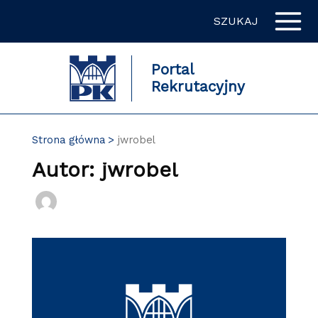
Przejdź
SZUKAJ
do
zawartości
strony
Portal
Rekrutacyjny
Strona główna
jwrobel
Autor: jwrobel