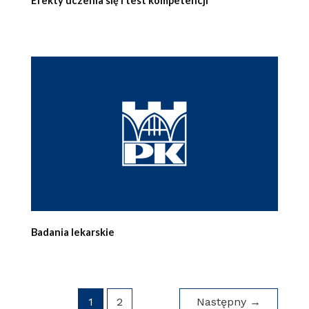
Efekty uczenia się i test kompetencji
Badania lekarskie
1
2
Następny
→