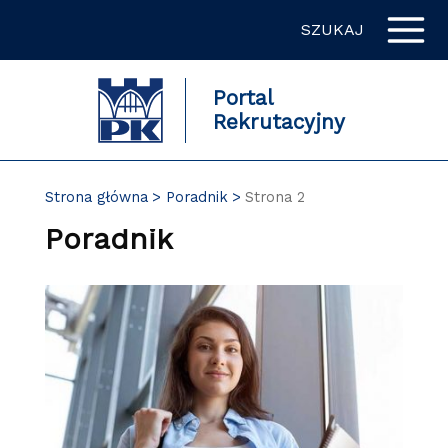
Przejdź
SZUKAJ
do
zawartości
strony
Portal
Rekrutacyjny
Strona główna
Poradnik
Strona 2
Poradnik