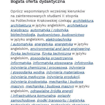
Bogata oferta dydaktyczna
Oprócz wspomnianych wcześniej kierunków
na zainteresowanych studiami II stopnia
na Politechnice Krakowskiej czekają:
architektura
,
architektura
w języku angielskim,
architektura
krajobrazu
,
automatyka i robotyka
,
biotechnologia
,
budownictwo
,
budownictwo
w języku angielskim,
elektrotechnika
i automatyka
,
energetyka
,
energetyka
w języku
angielskim,
environmental and land engineering
,
fizyka techniczna
,
fizyka techniczna
w języku
angielskim,
gospodarka przestrzenna
,
informatyka
,
informatyka stosowana
,
infotronika
,
inżynieria chemiczna i procesowa
,
inżynieria
i gospodarka wodna
,
inżynieria materiałowa
,
inżynieria medyczna
,
inżynieria produkcji
,
inżynieria środowiska
,
mechanika i budowa
maszyn
,
mechanika i budowa maszyn
w języku
angielskim,
odnawialne źródła energii
i infrastruktura komunalna
,
pojazdy
samochodowe
,
środki transportu i logistyka
,
technologia chemiczna
,
technologia chemiczna