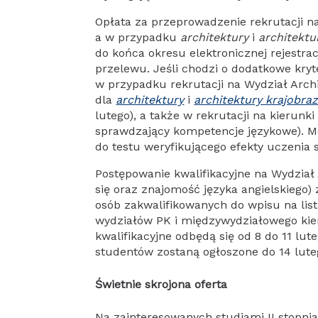
Opłata za przeprowadzenie rekrutacji na
a w przypadku
architektury
i
architektu
do końca okresu elektronicznej rejestrac
przelewu. Jeśli chodzi o dodatkowe kryte
w przypadku rekrutacji na Wydział Archi
dla
architektury
i
architektury krajobra
lutego), a także w rekrutacji na kierunk
sprawdzający kompetencje językowe). M
do testu weryfikującego efekty uczenia 
Postępowanie kwalifikacyjne na Wydział 
się oraz znajomość języka angielskiego) 
osób zakwalifikowanych do wpisu na lis
wydziałów PK i międzywydziałowego ki
kwalifikacyjne odbędą się od 8 do 11 lut
studentów zostaną ogłoszone do 14 lute
Świetnie skrojona oferta
Na zainteresowanych studiami II stopnia