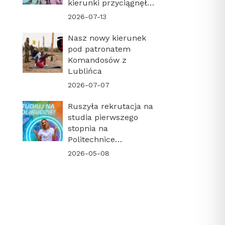
kierunki przyciągnęły
najwięcej kandydatów!
2026-07-13
Nasz nowy kierunek
pod patronatem
Komandosów z
Lublińca
2026-07-07
Ruszyła rekrutacja na
studia pierwszego
stopnia na
Politechnice
Krakowskiej. Sprawdź
2026-05-08
harmonogram