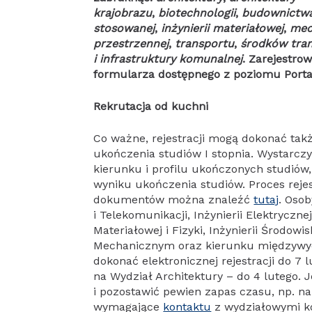
krajobrazu
,
biotechnologii
,
budownictw
stosowanej
,
inżynierii materiałowej
,
mec
przestrzennej
,
transportu
,
środków trans
i infrastruktury komunalnej
. Zarejestro
formularza dostępnego z poziomu Porta
Rekrutacja od kuchni
Co ważne, rejestracji mogą dokonać takż
ukończenia studiów I stopnia. Wystarcz
kierunku i profilu ukończonych studió
wyniku ukończenia studiów. Proces rejes
dokumentów można znaleźć
tutaj
. Oso
i Telekomunikacji, Inżynierii Elektryczne
Materiałowej i Fizyki, Inżynierii Środowis
Mechanicznym oraz kierunku międzyw
dokonać elektronicznej rejestracji do 7 l
na Wydział Architektury – do 4 lutego. 
i pozostawić pewien zapas czasu, np. n
wymagające
kontaktu
z wydziałowymi ko