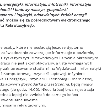
a
,
energetyki
,
informatyki
,
infotroniki
,
informatyki
haniki i budowy maszyn
,
gospodarki
portu i logistyki
,
odnawialnych źródeł energii
wać można się za pośrednictwem elektronicznego
lu Rekrutacyjnego.
e osoby, które nie posiadają jeszcze dyplomu
y zaświadczenie zawierające informacje o poziomie,
w, uzyskanym tytule zawodowym i słownie określonym
tracji nie jest skomplikowany, a listę wymaganych
by zainteresowane studiami na Wydziałach: Informatyki
j i Komputerowej, Inżynierii Lądowej, Inżynierii
ka i Energetyki, Inżynierii i Technologii Chemicznej,
ydziałowym
gospodarka przestrzenna
, będą mogły
utego (do godz. 14.00). Nieco krócej trwa rejestracja
Jednak lepiej nie zwlekać do samego końca
a ewentualne kwestie
misjami rekrutacyjnymi.