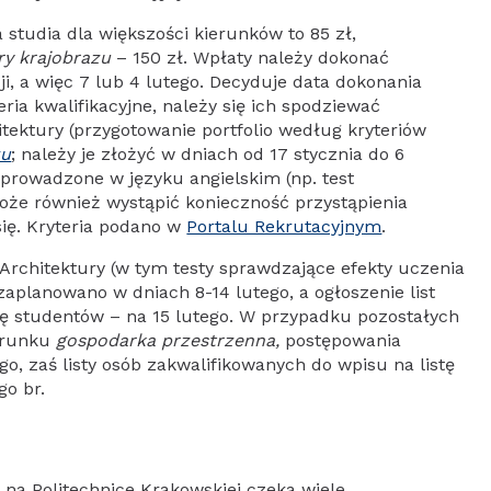
 studia dla większości kierunków to 85 zł,
ry krajobrazu
– 150 zł. Wpłaty należy dokonać
ji, a więc 7 lub 4 lutego. Decyduje data dokonania
ria kwalifikacyjne, należy się ich spodziewać
tektury (przygotowanie portfolio według kryteriów
zu
; należy je złożyć w dniach od 17 stycznia do 6
i prowadzone w języku angielskim (np. test
oże również wystąpić konieczność przystąpienia
się. Kryteria podano w
Portalu Rekrutacyjnym
.
Architektury (w tym testy sprawdzające efekty uczenia
zaplanowano w dniach 8-14 lutego, a ogłoszenie list
tę studentów – na 15 lutego. W przypadku pozostałych
erunku
gospodarka przestrzenna,
postępowania
ego, zaś listy osób zakwalifikowanych do wpisu na listę
go br.
 na Politechnice Krakowskiej czeka wiele