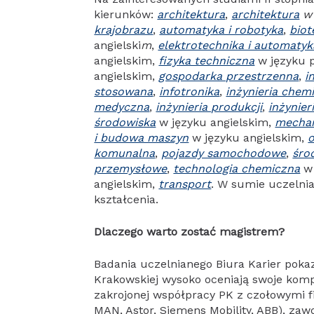
kierunków:
architektura
,
architektura
w 
krajobrazu
,
automatyka i robotyka
,
biot
angielski
m
,
elektrotechnika i automatyk
angielskim,
fizyka techniczna
w języku 
angielskim,
gospodarka przestrzenna
,
i
stosowana
,
infotronika
,
inżynieria chem
medyczna
,
inżynieria produkcji
,
inżynier
środowiska
w języku angielskim,
mechan
i budowa maszyn
w języku angielskim,
o
komunalna
,
pojazdy samochodowe
,
środ
przemysłowe
,
technologia chemiczna
w 
angielskim,
transport
. W sumie uczelnia
kształcenia.
Dlaczego warto zostać magistrem?
Badania uczelnianego Biura Karier pokaz
Krakowskiej wysoko oceniają swoje komp
zakrojonej współpracy PK z czołowymi f
MAN, Astor, Siemens Mobility, ABB), zaw