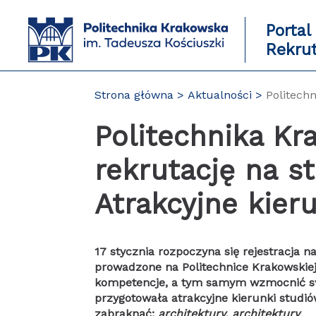
Przejdź
do
Portal
zawartości
Rekru
strony
Strona główna
Aktualności
Politechn
Politechnika K
rekrutację na st
Atrakcyjne kier
17 stycznia rozpoczyna się rejestracja na
prowadzone na Politechnice Krakowskiej
kompetencje, a tym samym wzmocnić swo
przygotowała atrakcyjne kierunki studi
zabraknąć:
architektury
,
architektury