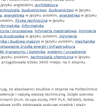
języku angielskim
,
architektura
echnologia
,
budownictwo
,
budownictwo
w języku
a
,
energetyka
w języku polskim,
energetyka
w języku
polskim,
fizyka techniczna
w języku
nformatyka
,
informatyka
iczna i procesowa
,
inżynieria materiałowa
,
inżynieria
ia środowiska
w języku polskim,
inżynieria
ika i budowa maszyn
w języku polskim,
mechanika
dnawialne źródła energii i infrastruktura
ki transportu i logistyka
,
systemy i urządzenia
języku polskim,
technologia chemiczna
w języku
 przygotowała blisko 2400 miejsc na II stopniu
ują, że absolwenci studiów II stopnia na Politechnice
etencje i nabytą wiedzę techniczną. Dzięki szeroko
irmami (m.in. Grupa Azoty, PKP PLK, NEWAG, Nokia,
odowe szlify zdobywają podczas praktyk i staży